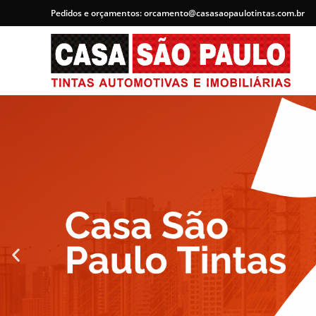
Pedidos e orçamentos: orcamento@casasaopaulotintas.com.br