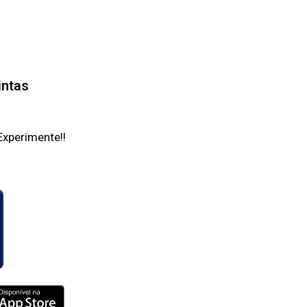
intas
Experimente!!